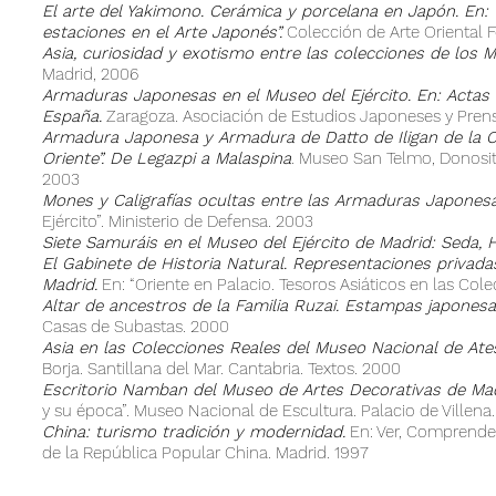
El arte del Yakimono. Cerámica y porcelana en Japón. En: “
estaciones en el Arte Japonés”.
Colección de Arte Oriental Fe
Asia, curiosidad y exotismo entre las colecciones de los 
Madrid, 2006
Armaduras Japonesas en el Museo del Ejército. En: Actas 
España.
Zaragoza. Asociación de Estudios Japoneses y Prensa
Armadura Japonesa y Armadura de Datto de Iligan de la Col
Oriente”. De Legazpi a Malaspina
. Museo San Telmo, Donosit
2003
Mones y Caligrafías ocultas entre las Armaduras Japonesa
Ejército”. Ministerio de Defensa. 2003
Siete Samuráis en el Museo del Ejército de Madrid: Seda, H
El Gabinete de Historia Natural. Representaciones privada
Madrid.
En: “Oriente en Palacio. Tesoros Asiáticos en las Col
Altar de ancestros de la Familia Ruzai. Estampas japonesa
Casas de Subastas. 2000
Asia en las Colecciones Reales del Museo Nacional de Ate
Borja. Santillana del Mar. Cantabria. Textos. 2000
Escritorio Namban del Museo de Artes Decorativas de Ma
y su época”. Museo Nacional de Escultura. Palacio de Villena.
China: turismo tradición y modernidad.
En: Ver, Comprender
de la República Popular China. Madrid. 1997