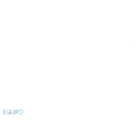
GIA
NOTICIAS
EQUIPO
INVESTIGACIÓN y DIVULGACIÓN